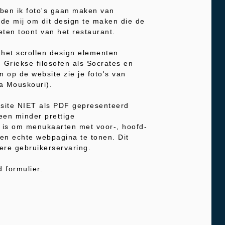
 ben ik foto's gaan maken van
rde mij om dit design te maken die de
eten toont van het restaurant.
s het scrollen design elementen
 Griekse filosofen als Socrates en
en op de website zie je foto's van
a Mouskouri).
site NIET als PDF gepresenteerd
een minder prettige
s is om menukaarten met voor-, hoofd-
en echte webpagina te tonen. Dit
kere gebruikerservaring.
 formulier.